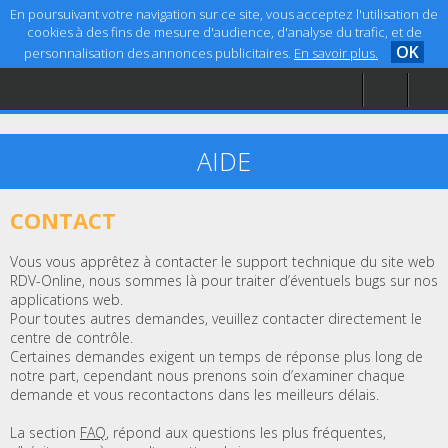
En poursuivant votre navigation sur ce site, vous acceptez l'utilisation de
cookies à des fins de mesure d'audience, d'analyse du trafic, et de
OK
personnalisation des annonces publicitaires.
En savoir plus.
Accueil
Aide
Mentions légales
AIDE
CONTACT
Vous vous apprêtez à contacter le support technique du site web
RDV-Online, nous sommes là pour traiter d’éventuels bugs sur nos
applications web.
Pour toutes autres demandes, veuillez contacter directement le
centre de contrôle.
Certaines demandes exigent un temps de réponse plus long de
notre part, cependant nous prenons soin d’examiner chaque
demande et vous recontactons dans les meilleurs délais.
La section
FAQ
, répond aux questions les plus fréquentes,