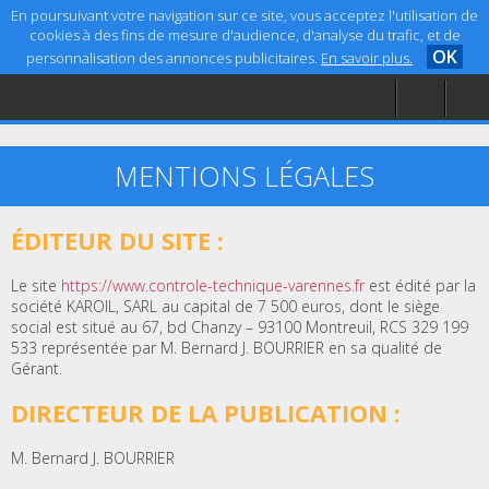
En poursuivant votre navigation sur ce site, vous acceptez l'utilisation de
cookies à des fins de mesure d'audience, d'analyse du trafic, et de
OK
personnalisation des annonces publicitaires.
En savoir plus.
Accueil
Aide
Mentions légales
MENTIONS LÉGALES
ÉDITEUR DU SITE :
Le site
https://www.controle-technique-varennes.fr
est édité par la
société KAROIL, SARL au capital de 7 500 euros, dont le siège
social est situé au 67, bd Chanzy – 93100 Montreuil, RCS 329 199
533 représentée par M. Bernard J. BOURRIER en sa qualité de
Gérant.
DIRECTEUR DE LA PUBLICATION :
M. Bernard J. BOURRIER